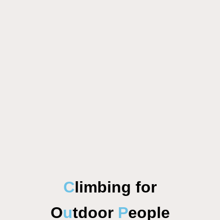
C
limbing for
O
u
tdoor
P
eople