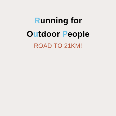
R
unning for
O
u
tdoor
P
eople
ROAD TO 21KM!